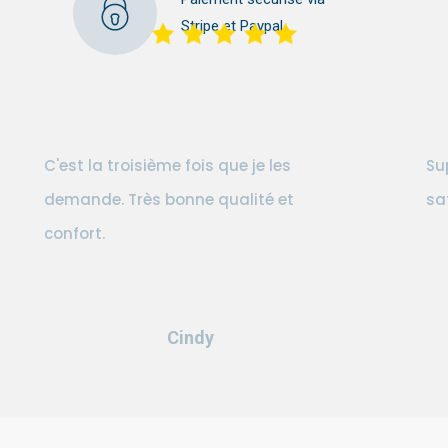
Stripe et Paypal
C'est la troisième fois que je les
Su
demande. Très bonne qualité et
sa
confort.
Cindy