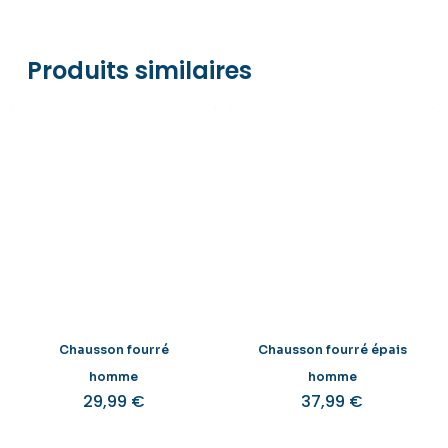
Pay. Tout est sécurisé via Stripe
Produits similaires
Chausson fourré
Chausson fourré épais
homme
homme
29,99
€
37,99
€