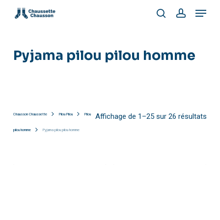
Skip
Menu
to
search
account
main
content
Pyjama pilou pilou homme
Trié
Chausson Chaussette
Pilou Pilou
Pilou
Affichage de 1–25 sur 26 résultats
pilou homme
Pyjama pilou pilou homme
par
popu