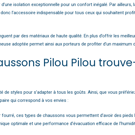
choisies
d’une isolation exceptionnelle pour un confort inégalé. Par ailleurs,
sur
nc l’accessoire indispensable pour tous ceux qui souhaitent profit
la
page
du
nguent par des matériaux de haute qualité. En plus d’offrir les meill
produit
igneuse adoptée permet ainsi aux porteurs de profiter d’un maximum 
ussons Pilou Pilou trouve
té de styles pour s’adapter à tous les goûts. Ainsi, que vous préfér
paire qui correspond à vos envies :
eur fourré, ces types de chaussons vous permettent d’avoir des pieds 
mique optimale et une performance d’évacuation efficace de l’humidi