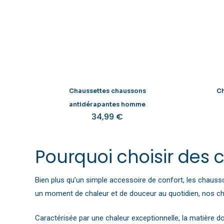
Chaussettes chaussons
C
antidérapantes homme
34,99
€
Ce
produit
a
Pourquoi choisir des
plusieurs
variations.
Bien plus qu’un simple accessoire de confort, les chausso
Les
un moment de chaleur et de douceur au quotidien, nos ch
options
peuvent
Caractérisée par une chaleur exceptionnelle, la matière 