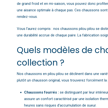
être
de grand froid et en mi-saison, vous pouvez donc profiter 
choisies
une aisance optimale à chaque pas. Ces chaussons sont do
sur
rendez-vous.
la
page
Vous l’aurez compris : nos chaussons pilou pilou se disti
du
une durabilité accrue de chaque paire. La fabrication so
produit
Quels modèles de cha
collection ?
Nos chaussons en pilou pilou se déclinent dans une varié
plutôt un chausson original, vous trouverez forcément la 
Chaussons fourrés :
se distinguant par leur intéri
assure un confort caractérisé par une isolation ther
heures sans risques d’accumulation de sueur.