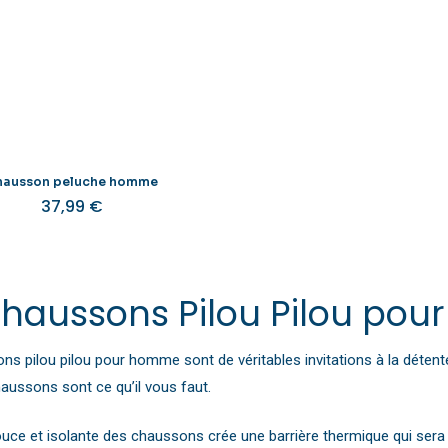
hausson peluche homme
37,99
€
Ce
produit
a
plusieurs
 chaussons Pilou Pilou po
variations.
Les
ns pilou pilou pour homme sont de véritables invitations à la détente
options
aussons sont ce qu’il vous faut.
peuvent
être
douce et isolante des chaussons crée une barrière thermique qui ser