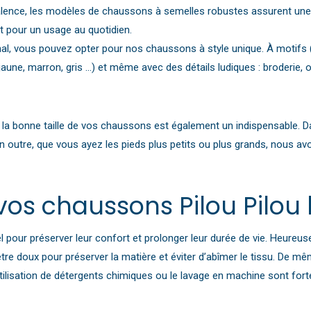
alence, les modèles de chaussons à semelles robustes assurent une e
t pour un usage au quotidien.
inal, vous pouvez opter pour nos chaussons à style unique. À moti
aune, marron, gris …) et même avec des détails ludiques : broderie, or
sir la bonne taille de vos chaussons est également un indispensable.
En outre, que vous ayez les pieds plus petits ou plus grands, nous a
vos chaussons Pilou Pilo
 pour préserver leur confort et prolonger leur durée de vie. Heureus
 être doux pour préserver la matière et éviter d’abîmer le tissu. De m
utilisation de détergents chimiques ou le lavage en machine sont forte