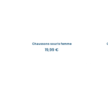
Chaussons souris femme
19,99
€
Ce
produit
a
plusieurs
variations.
Les
options
peuvent
être