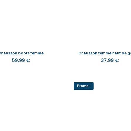
Chausson boots femme
Chausson femme haut de 
59,99
€
37,99
€
Ce
produit
a
plusieurs
Promo !
variations.
v
Les
options
peuvent
être