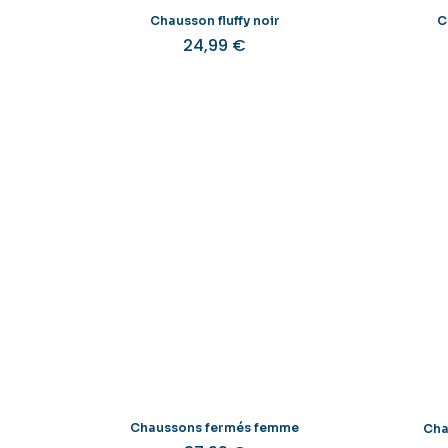
produit
Chausson fluffy noir
C
24,99
€
Ce
produit
a
plusieurs
variations.
Les
options
peuvent
être
choisies
sur
la
page
du
produit
Chaussons fermés femme
Cha