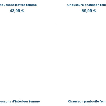
produit
haussons bottes femme
Chaussure chausson fe
43,99
€
59,99
€
Ce
produit
a
plusieurs
variations.
v
Les
options
peuvent
être
choisies
sur
la
l
page
du
produit
ussons d’intérieur femme
Chausson pantoufle fe