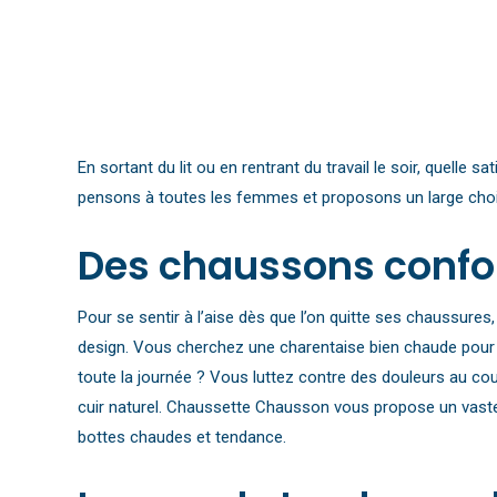
a
plusieurs
variations.
Les
options
En sortant du lit ou en rentrant du travail le soir, quelle
peuvent
pensons à toutes les femmes et proposons un large choix
être
choisies
Des chaussons confo
sur
la
Pour se sentir à l’aise dès que l’on quitte ses chaussures,
page
design. Vous cherchez une charentaise bien chaude pour 
du
toute la journée ? Vous luttez contre des douleurs au co
produit
cuir naturel. Chaussette Chausson vous propose un vaste c
bottes chaudes et tendance.