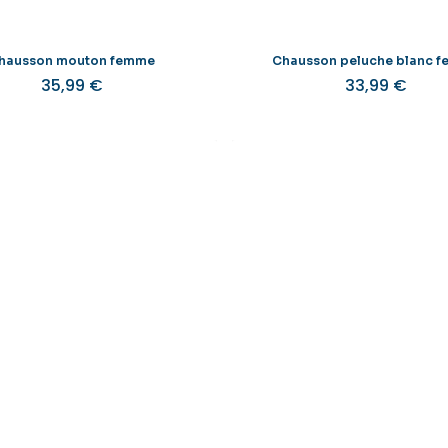
page
du
produit
hausson mouton femme
Chausson peluche blanc 
35,99
€
33,99
€
Ce
produit
a
plusieurs
variations.
v
Les
options
peuvent
être
choisies
sur
la
l
page
du