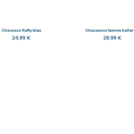
la
l
page
du
produit
Chausson fluffy bleu
Chaussons femme baller
24,99
€
28,99
€
Ce
produit
a
plusieurs
variations.
v
Les
options
peuvent
être
choisies
sur
la
l