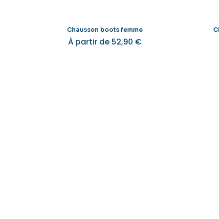
page
du
produit
Chausson boots femme
C
À partir de
52,90
€
Ce
produit
a
plusieurs
variations.
Les
options
peuvent
être
choisies
sur
la
page
du