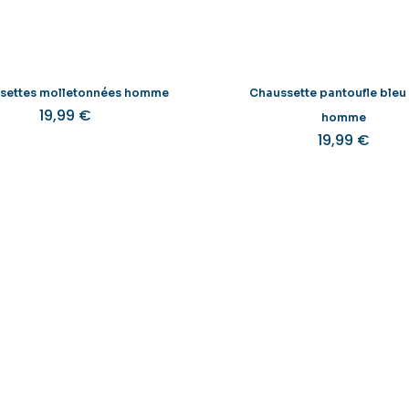
settes molletonnées homme
Chaussette pantoufle bleu
19,99
€
Ce
homme
19,99
€
produit
a
plusieurs
variations.
Les
v
options
peuvent
être
choisies
sur
la