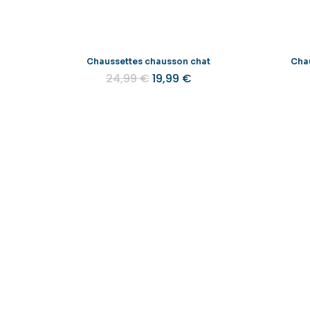
Chaussettes chausson chat
Cha
Le
Le
24,99
€
19,99
€
prix
prix
initial
actuel
était :
est :
24,99 €.
19,99 €.