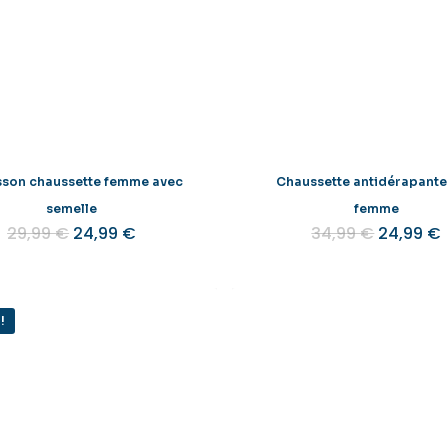
son chaussette femme avec
Chaussette antidérapante
semelle
femme
Le
Le
Le
29,99
€
24,99
€
34,99
€
24,99
€
Ce
prix
prix
prix
p
produit
initial
actuel
initial
était :
est :
était :
e
a
29,99 €.
24,99 €.
34,99 €.
plusieurs
!
variations.
Les
options
peuvent