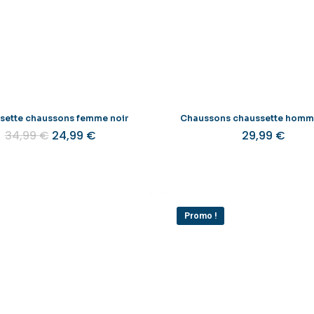
être
choisies
sur
la
page
du
produit
sette chaussons femme noir
Chaussons chaussette homme
Le
Le
34,99
€
24,99
€
29,99
€
prix
prix
initial
actuel
était :
est :
34,99 €.
24,99 €.
Promo !