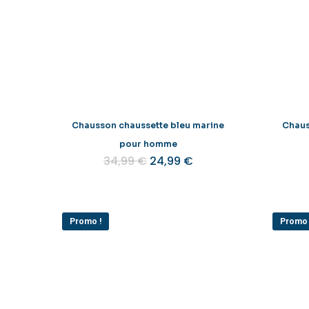
Chausson chaussette bleu marine
Chaus
pour homme
Le
Le
34,99
€
24,99
€
prix
prix
initial
actuel
était :
est :
34,99 €.
24,99 €.
Promo !
Promo 