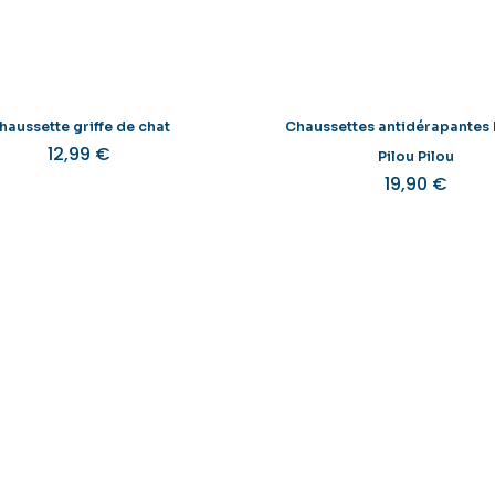
sur
la
l
page
du
produit
haussette griffe de chat
Chaussettes antidérapante
12,99
€
Pilou Pilou
19,90
€