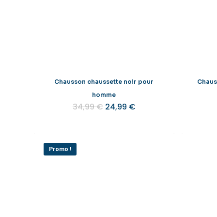
Chausson chaussette noir pour
Chaus
homme
Le
Le
34,99
€
24,99
€
prix
prix
initial
actuel
était :
est :
34,99 €.
24,99 €.
Promo !