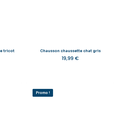
choisies
sur
la
page
du
produit
 tricot
Chausson chaussette chat gris
19,99
€
Promo !