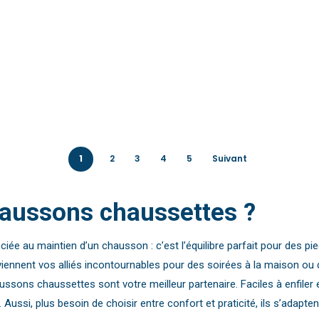
du
produit
1
2
3
4
5
Suivant
haussons chaussettes ?
e au maintien d’un chausson : c’est l’équilibre parfait pour des pi
ennent vos alliés incontournables pour des soirées à la maison ou d
ssons chaussettes sont votre meilleur partenaire. Faciles à enfiler 
ssi, plus besoin de choisir entre confort et praticité, ils s’adapten