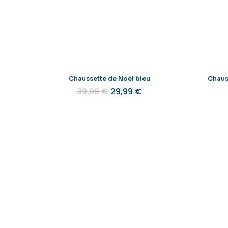
Chaussette de Noël bleu
Chaus
Le
Le
39,99
€
29,99
€
prix
prix
initial
actuel
était :
est :
39,99 €.
29,99 €.