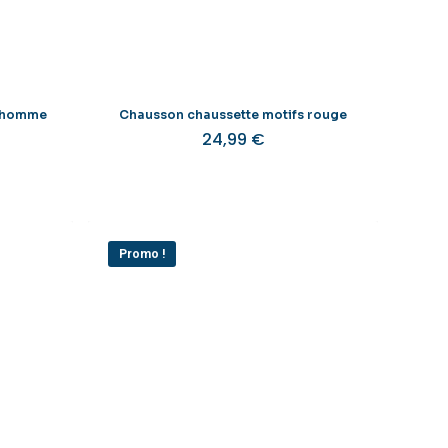
sur
sur
a
la
page
page
du
du
produit
produit
s homme
Chausson chaussette motifs rouge
24,99
€
Promo !