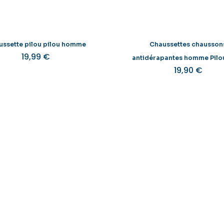
page
l
du
produit
ussette pilou pilou homme
Chaussettes chausson
19,99
€
Ce
antidérapantes homme Pilou
19,90
€
produit
a
plusieurs
variations.
Les
options
peuvent
être
choisies
sur
la
page