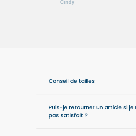
Cindy
Conseil de tailles
Pour un confort optimal, nous vous conseil
taille au-dessus de votre taille habituelle.
Puis-je retourner un article si je
pas satisfait ?
Oui, vous disposez de 14 jours après la réc