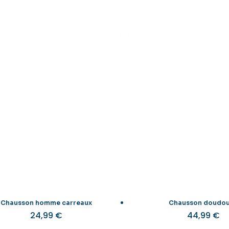
Chausson homme carreaux
Chausson doudo
24,99
€
44,99
€
Ce