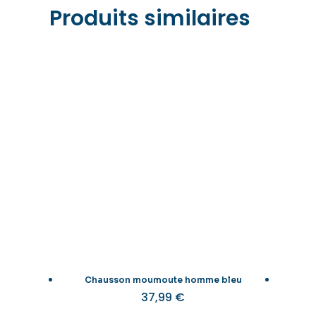
Produits similaires
Chausson moumoute homme bleu
37,99
€
Ce