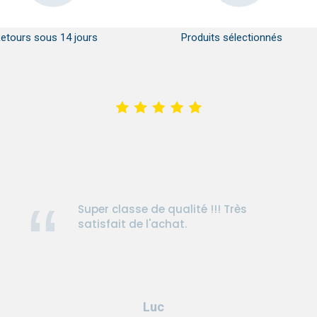
etours sous 14 jours
Produits sélectionnés
Super classe de qualité !!! Très
satisfait de l'achat.
Luc