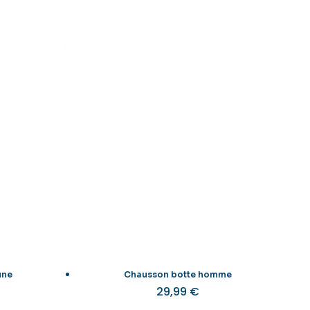
une
Chausson botte homme
29,99
€
Ce
Ce