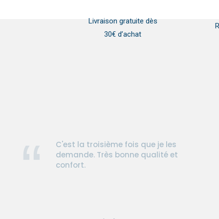
Livraison gratuite dès
R
30€ d’achat
C'est la troisième fois que je les
demande. Très bonne qualité et
confort.