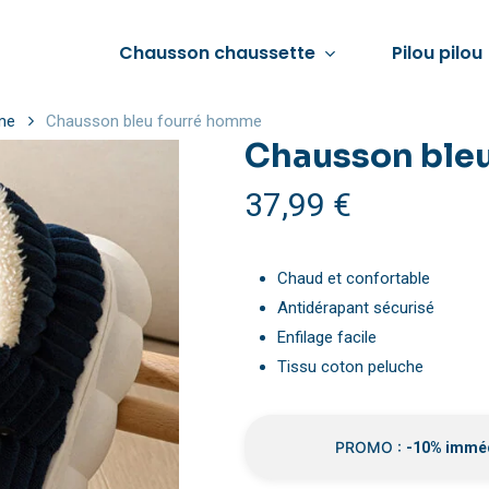
Chausson chaussette
Pilou pilou
me
Chausson bleu fourré homme
Chausson ble
37,99
€
Voir tout
Voir tout
 pilou femme
Chausson femme hiver
Pyjama pilou pilou homme
Chaud et confortable
pilou pilou femme
Chausson fourré femme
Combinaison pilou pilou ho
Antidérapant sécurisé
lou femme
Chausson chaud femme
Chaussette pilou pilou homm
Enfilage facile
Tissu coton peluche
pilou femme
Chausson d’été femme
Veste pilou pilou homme
Chaussons pilou pilou femme
PROMO :
-10% immé