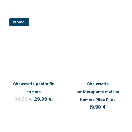
Promo !
Chaussette pantoufle
Chaussette
homme
antidérapante maison
Le
Le
34,99
€
29,99
€
homme Pilou Pilou
prix
prix
19,90
€
initial
actuel
était :
est :
34,99 €.
29,99 €.