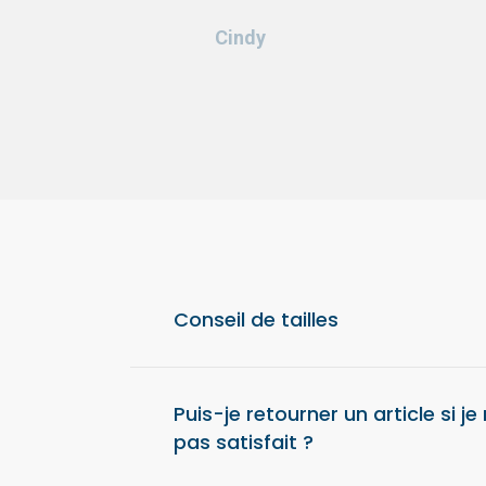
Cindy
Conseil de tailles
Pour un confort optimal, nous vous conseil
taille au-dessus de votre taille habituelle.
Puis-je retourner un article si je
pas satisfait ?