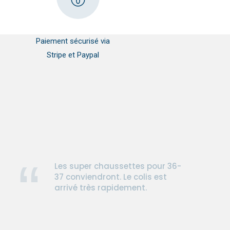
Paiement sécurisé via
Stripe et Paypal
Les super chaussettes pour 36-
37 conviendront. Le colis est
arrivé très rapidement.