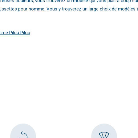
euses couleurs, vous trouverez un modèle qui vous plaît à coup sûr
aussettes
pour homme
. Vous y trouverez un large choix de modèles à
me Pilou Pilou