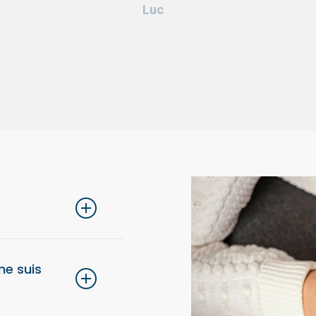
Luc
lons de choisir une
 ne suis