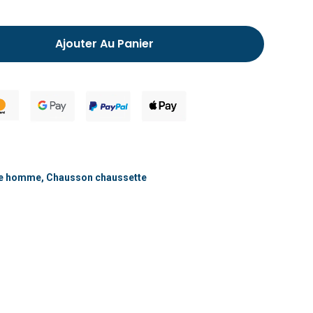
Chausson fourré pour homme
Ajouter Au Panier
te homme
,
Chausson chaussette