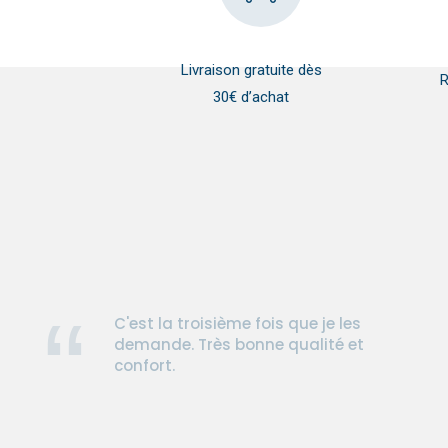
Livraison gratuite dès
R
30€ d’achat
C'est la troisième fois que je les
demande. Très bonne qualité et
confort.