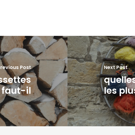
revious Post
Next Post
ssettes
quelle
 faut-il
les pl