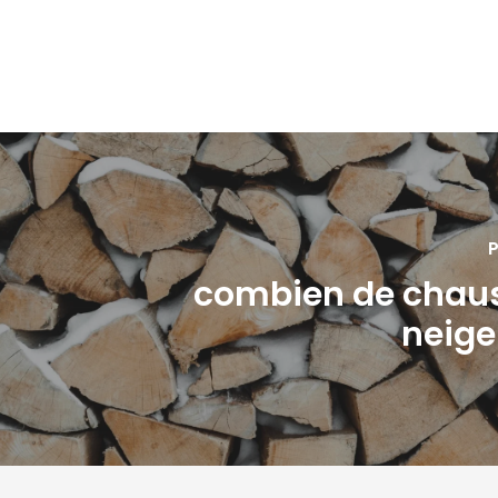
P
combien de chau
neige