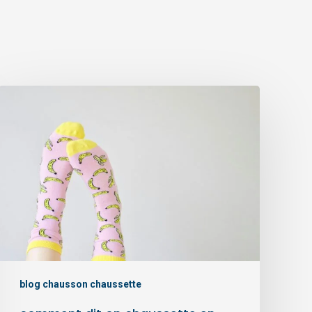
comment
dit
on
chaussette
en
anglais
blog chausson chaussette