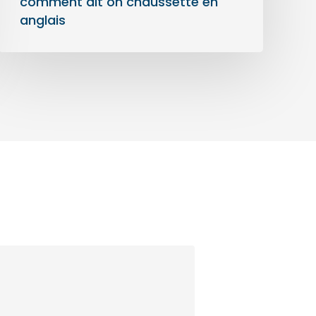
comment dit on chaussette en
anglais