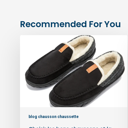
Recommended For You
Choisir
les
bons
chaussons
et
la
bonne
taille
blog chausson chaussette