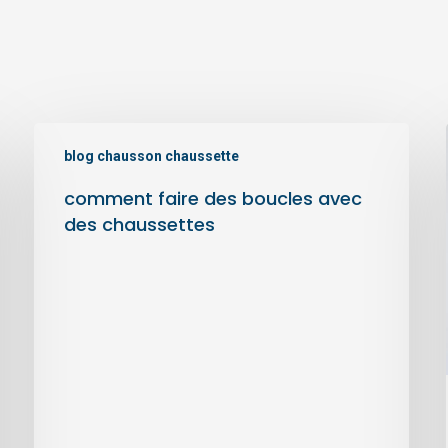
comment
blog chausson chaussette
faire
des
comment faire des boucles avec
boucles
des chaussettes
avec
des
chaussettes