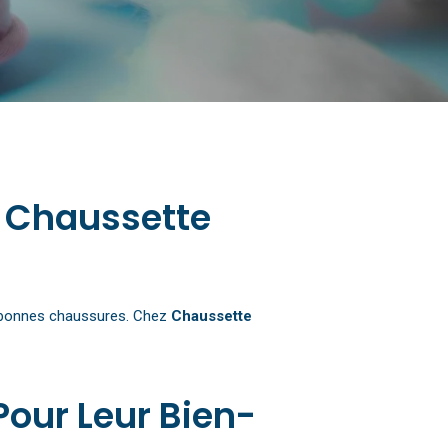
Chausson fourré pour homme
n Chaussette
es bonnes chaussures. Chez
Chaussette
Pour Leur Bien-