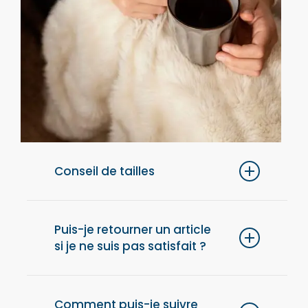
Conseil de tailles
Pour un confort optimal, nous vous
conseillons de choisir une taille au-dessus
Puis-je retourner un article
si je ne suis pas satisfait ?
de votre taille habituelle.
Oui, vous disposez de 14 jours après la
réception de votre commande pour retourner
Comment puis-je suivre