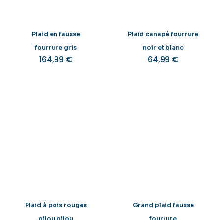
Plaid en fausse
Plaid canapé fourrure
fourrure gris
noir et blanc
164,99
€
64,99
€
Plaid à pois rouges
Grand plaid fausse
pilou pilou
fourrure