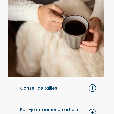
Conseil de tailles
Pour un confort optimal, nous vous
conseillons de choisir une taille au-dessus
Puis-je retourner un article