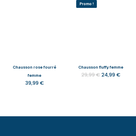
Promo !
Chausson rose fourré
Chausson fluffy femme
Le
Le
29,99
€
24,99
€
femme
prix
prix
39,99
€
initial
actuel
était :
est :
29,99 €.
24,99 