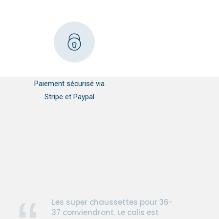
Paiement sécurisé via
Stripe et Paypal
Les super chaussettes pour 36-
37 conviendront. Le colis est