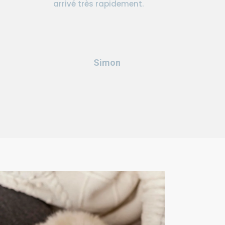
arrivé très rapidement.
Simon