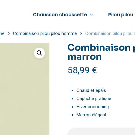
Chausson chaussette
Pilou pilou
mme
Combinaison pilou pilou homme
Combinaison pilou pilo
Combinaison 
marron
Voir tout
Voir tout
Voir tout
58,99
€
Pyjama pilou pilou femme
Chausson femme hiver
Pyjama pilou pilou 
Combinaison pilou pilou femme
Chausson fourré femme
Combinaison pilou 
Chaud et épais
Pull pilou pilou femme
Chausson chaud femme
Chaussette pilou pi
Capuche pratique
Veste pilou pilou femme
Chausson d’été femme
Veste pilou pilou h
Hiver cocooning
Chaussons pilou pilou femme
Marron élégant