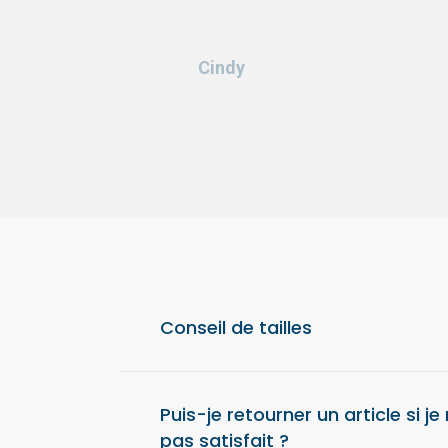
Cindy
Conseil de tailles
Pour un confort optimal, nous vous conseil
taille au-dessus de votre taille habituelle.
Puis-je retourner un article si je
pas satisfait ?