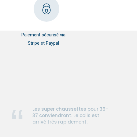
Paiement sécurisé via
Stripe et Paypal
Les super chaussettes pour 36-
37 conviendront. Le colis est
arrivé très rapidement.