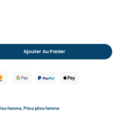
Chausson fourré pour homme
Ajouter Au Panier
ilou femme
,
Pilou pilou femme