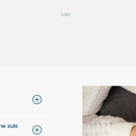
Luc
lons de choisir une
 ne suis