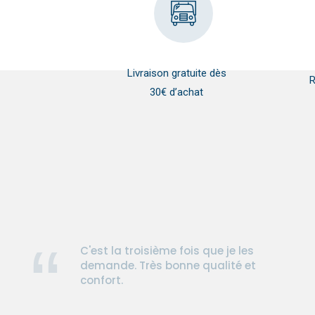
Livraison gratuite dès
R
30€ d’achat
C'est la troisième fois que je les
demande. Très bonne qualité et
confort.