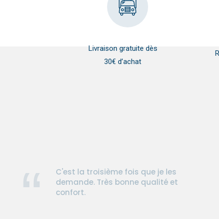
Livraison gratuite dès
R
30€ d’achat
C'est la troisième fois que je les
demande. Très bonne qualité et
confort.