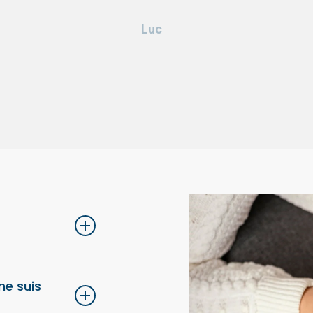
Luc
lons de choisir une
 ne suis