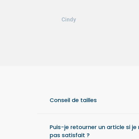
Cindy
Conseil de tailles
Pour un confort optimal, nous vous conseil
taille au-dessus de votre taille habituelle.
Puis-je retourner un article si je
pas satisfait ?