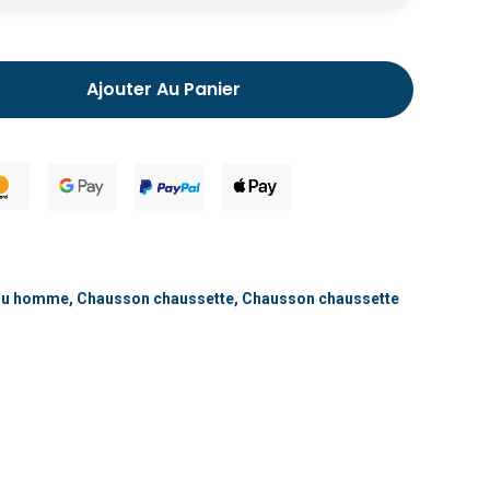
Chausson fourré pour homme
Ajouter Au Panier
lou homme
,
Chausson chaussette
,
Chausson chaussette