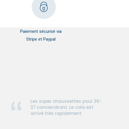
Paiement sécurisé via
Stripe et Paypal
Les super chaussettes pour 36-
37 conviendront. Le colis est
arrivé très rapidement.