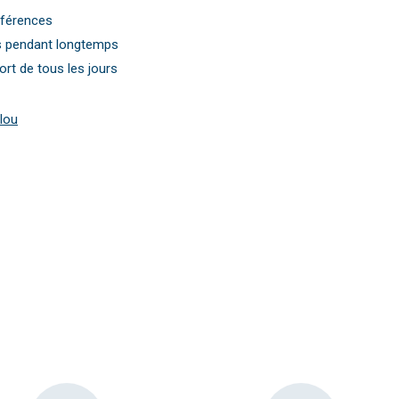
éférences
s pendant longtemps
ort de tous les jours
lou