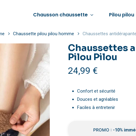
Chausson chaussette
Pilou pilou
mme
Chaussette pilou pilou homme
Chaussettes antidérapant
Chaussettes 
Pilou Pilou
Voir tout
Voir tout
Voir tout
24,99
€
Pyjama pilou pilou femme
Chausson femme hiver
Pyjama pilou pilou 
Combinaison pilou pilou femme
Chausson fourré femme
Combinaison pilou 
Confort et sécurité
Pull pilou pilou femme
Chausson chaud femme
Chaussette pilou pi
Douces et agréables
Veste pilou pilou femme
Chausson d’été femme
Veste pilou pilou h
Faciles à entretenir
Chaussons pilou pilou femme
PROMO :
-10% immé