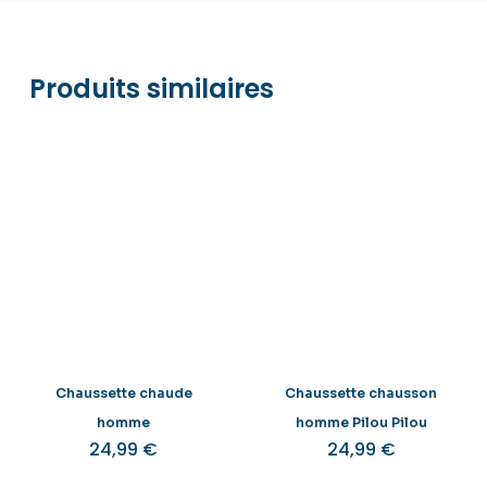
Pay. Tout est sécurisé via Stripe
Produits similaires
Chaussette chaude
Chaussette chausson
homme
homme Pilou Pilou
24,99
€
24,99
€