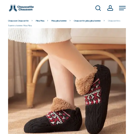
Skip
Menu
to
search
account
main
Chausson Chaussette
Pilou Pilou
Pilou pilou homme
Chaussette pilou pilou homme
Chaussettes
fourrées homme Pilou Pilou
content