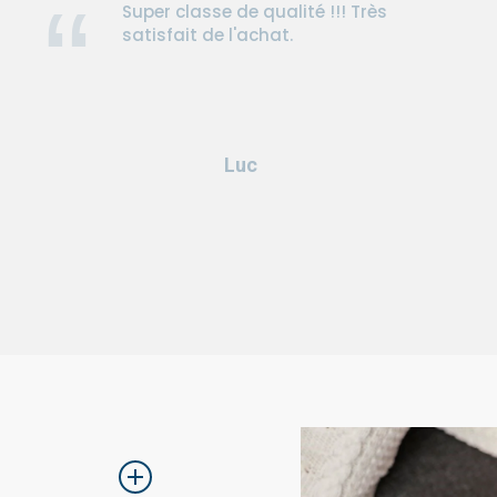
Super classe de qualité !!! Très
satisfait de l'achat.
Luc