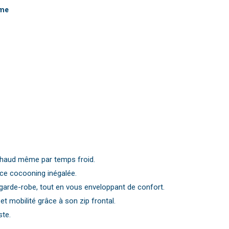
mme
u chaud même par temps froid.
ence cocooning inégalée.
e garde-robe, tout en vous enveloppant de confort.
et mobilité grâce à son zip frontal.
ste.