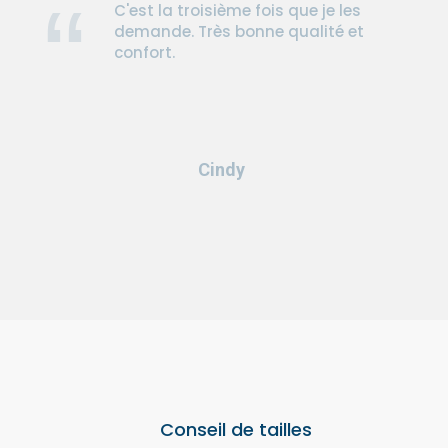
C'est la troisième fois que je les
demande. Très bonne qualité et
confort.
Cindy
Conseil de tailles