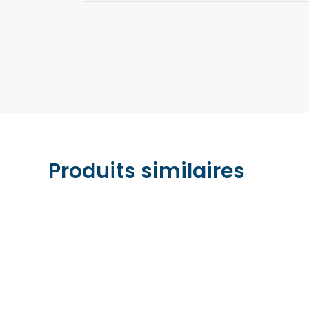
Nous acceptons les paiements par carte ban
MasterCard), PayPal, et Apple Pay. Tout est 
Produits similaires