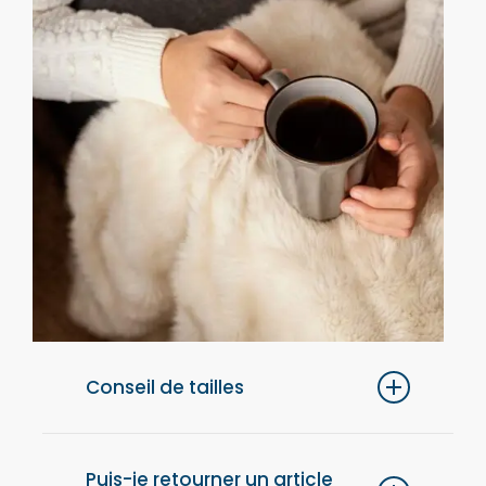
Conseil de tailles
Pour un confort optimal, nous vous
conseillons de choisir une taille au-dessus
Puis-je retourner un article