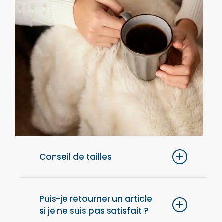
Conseil de tailles
Pour un confort optimal, nous vous
conseillons de choisir une taille au-dessus
Puis-je retourner un article
si je ne suis pas satisfait ?
de votre taille habituelle.