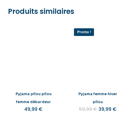
Produits similaires
Promo !
Pyjama pilou pilou
Pyjama femme hiver
femme débardeur
pilou
Le
Le
49,99
€
59,99
€
39,99
€
prix
prix
initial
actuel
était :
est :
59,99 €.
39,99 