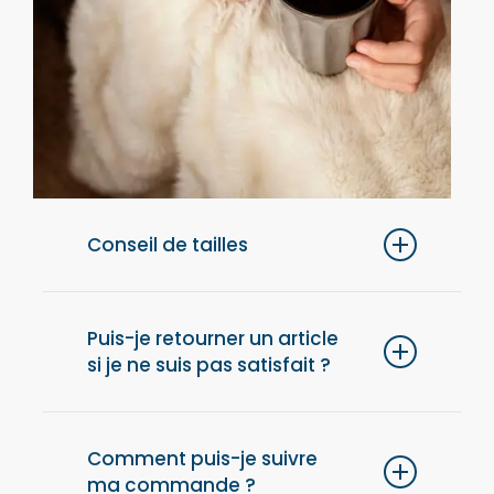
Conseil de tailles
Pour un confort optimal, nous vous
conseillons de choisir une taille au-dessus
Puis-je retourner un article
si je ne suis pas satisfait ?
de votre taille habituelle.
Oui, vous disposez de 14 jours après la
réception de votre commande pour retourner
Comment puis-je suivre
ma commande ?
un article et obtenir un remboursement. Les