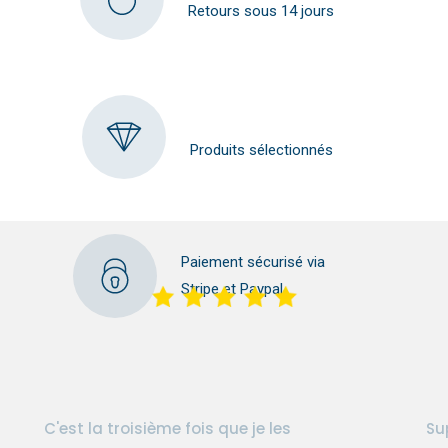
Retours sous 14 jours
Produits sélectionnés
Paiement sécurisé via
Stripe et Paypal
C'est la troisième fois que je les
Su