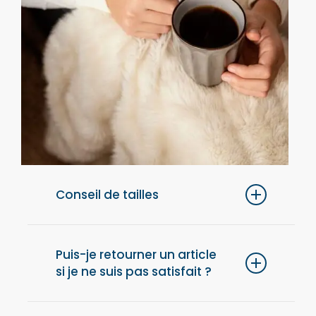
Conseil de tailles
Pour un confort optimal, nous vous
conseillons de choisir une taille au-dessus
Puis-je retourner un article
si je ne suis pas satisfait ?
de votre taille habituelle.
Oui, vous disposez de 14 jours après la