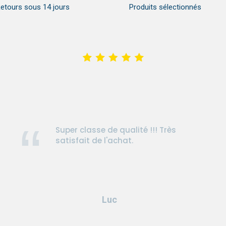
etours sous 14 jours
Produits sélectionnés
Super classe de qualité !!! Très
satisfait de l'achat.
Luc