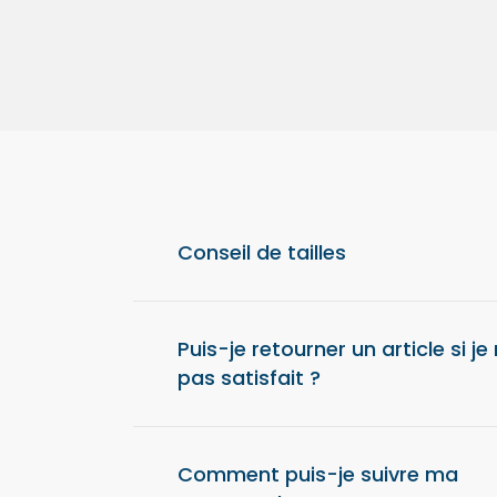
Conseil de tailles
Pour un confort optimal, nous vous conseil
taille au-dessus de votre taille habituelle.
Puis-je retourner un article si je
pas satisfait ?
Oui, vous disposez de 14 jours après la réc
commande pour retourner un article et obte
Comment puis-je suivre ma