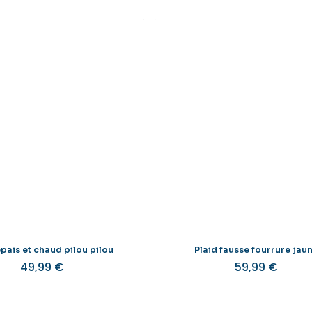
épais et chaud pilou pilou
Plaid fausse fourrure jau
49,99
€
59,99
€