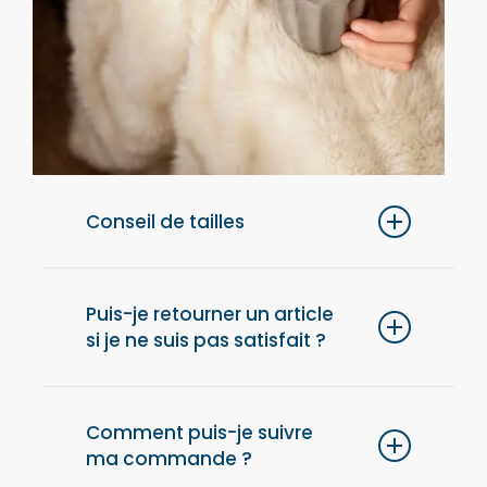
Conseil de tailles
Pour un confort optimal, nous vous
conseillons de choisir une taille au-dessus
Puis-je retourner un article
si je ne suis pas satisfait ?
de votre taille habituelle.
Oui, vous disposez de 14 jours après la
réception de votre commande pour retourner
Comment puis-je suivre
ma commande ?
un article et obtenir un remboursement. Les