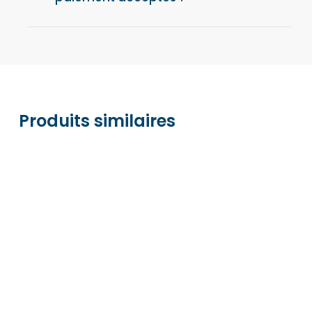
moment.
Nous acceptons les paiements par carte
bancaire (Visa, MasterCard), PayPal, et Apple
Pay. Tout est sécurisé via Stripe
Produits similaires