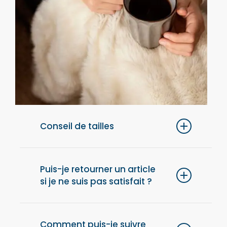
Conseil de tailles
Pour un confort optimal, nous vous
conseillons de choisir une taille au-dessus
Puis-je retourner un article
si je ne suis pas satisfait ?
de votre taille habituelle.
Oui, vous disposez de 14 jours après la
réception de votre commande pour retourner
Comment puis-je suivre