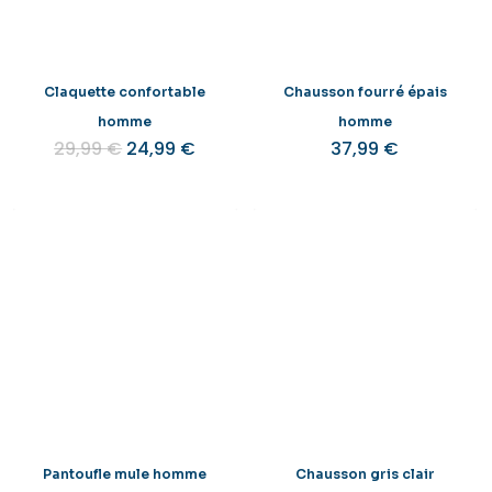
Claquette confortable
Chausson fourré épais
homme
homme
Le
Le
29,99
€
24,99
€
37,99
€
prix
prix
initial
actuel
était :
est :
29,99 €.
24,99 €.
Pantoufle mule homme
Chausson gris clair