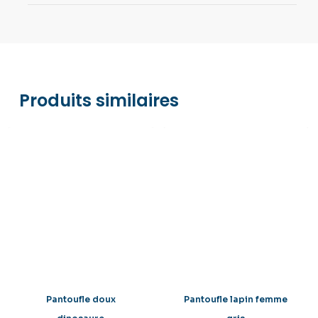
Nous acceptons les paiements par carte
bancaire (Visa, MasterCard), PayPal, et Apple
Pay. Tout est sécurisé via Stripe
Produits similaires
Pantoufle doux
Pantoufle lapin femme