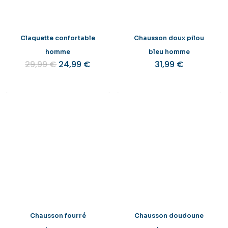
Claquette confortable
Chausson doux pilou
homme
bleu homme
Le
Le
29,99
€
24,99
€
31,99
€
prix
prix
initial
actuel
était :
est :
29,99 €.
24,99 €.
Chausson fourré
Chausson doudoune