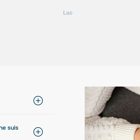
Luc
lons de choisir une
 ne suis