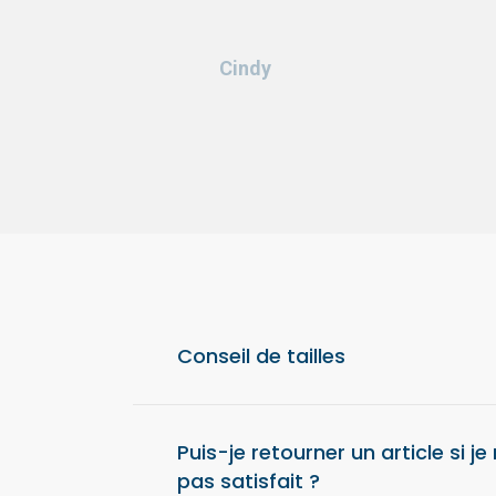
Cindy
Conseil de tailles
Pour un confort optimal, nous vous conseil
taille au-dessus de votre taille habituelle.
Puis-je retourner un article si je
pas satisfait ?