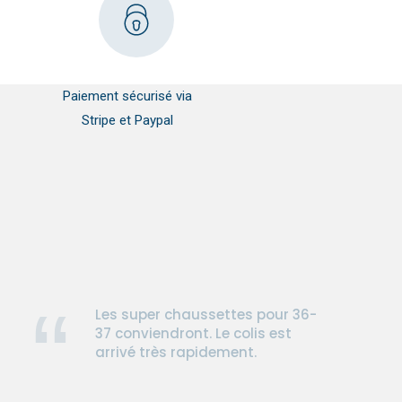
Paiement sécurisé via
Stripe et Paypal
Les super chaussettes pour 36-
37 conviendront. Le colis est
arrivé très rapidement.