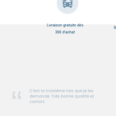
Livraison gratuite dès
R
30€ d’achat
C'est la troisième fois que je les
demande. Très bonne qualité et
confort.